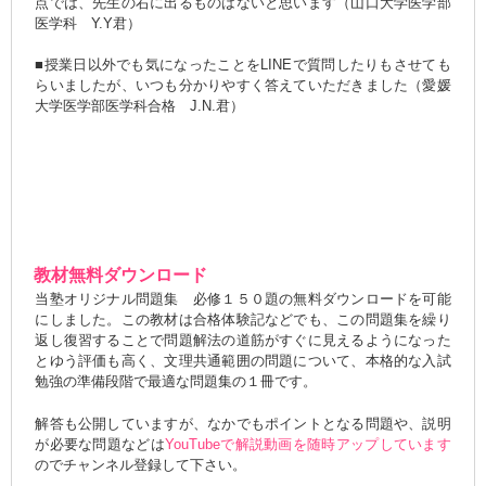
点では、先生の右に出るものはないと思います（山口大学医学部
医学科 Y.Y君）
■授業日以外でも気になったことをLINEで質問したりもさせても
らいましたが、いつも分かりやすく答えていただきました（愛媛
大学医学部医学科合格 J.N.君）
教材無料ダウンロード
当塾オリジナル問題集 必修１５０題の無料ダウンロードを可能
にしました。この教材は合格体験記などでも、この問題集を繰り
返し復習することで問題解法の道筋がすぐに見えるようになった
とゆう評価も高く、文理共通範囲の問題について、本格的な入試
勉強の準備段階で最適な問題集の１冊です。
解答も公開していますが、なかでもポイントとなる問題や、説明
が必要な問題などは
YouTubeで解説動画を随時アップしています
のでチャンネル登録して下さい。