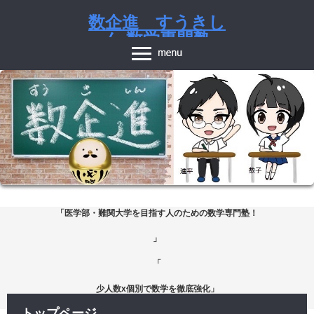
数企進 すうきし
ん 数学専門塾
個別・少人数指導の数学専門塾（中・高・卒生対象）
「医学部・難関大学を目指す人のための数学専門塾！
」
「
少人数x個別で数学を徹底強化」
トップページ